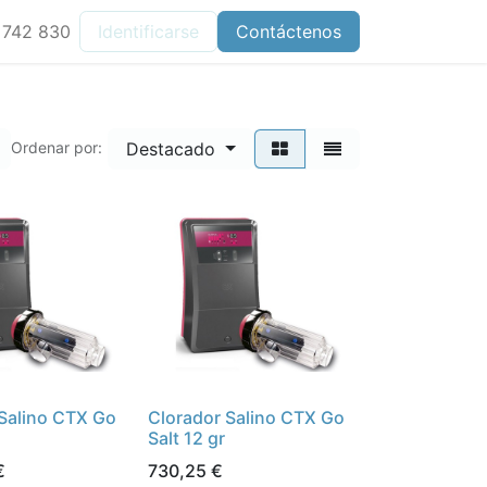
 742 830
Identificarse
Contáctenos
Destacado
Ordenar por:
 Salino CTX Go
Clorador Salino CTX Go
Salt 12 gr
€
730,25
€