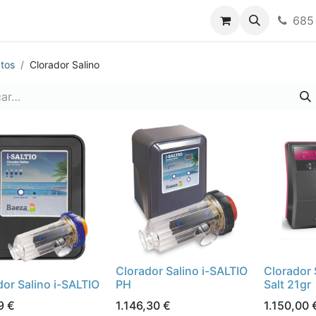
nos
685
tos
Clorador Salino
Clorador Salino i-SALTIO
Clorador
dor Salino i-SALTIO
PH
Salt 21gr
9
€
1.146,30
€
1.150,00