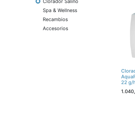
Clorador Salino
Spa & Wellness
Recambios
Accesorios
Clora
AquaR
22 g/
1.040